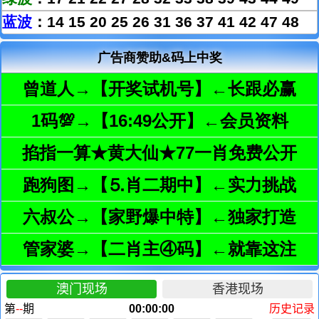
蓝波
：14 15 20 25 26 31 36 37 41 42 47 48
广告商赞助&码上中奖
曾道人→【开奖试机号】←长跟必赢
1码💯→【16:49公开】←会员资料
掐指一算★黄大仙★77一肖免费公开
跑狗图→【⒌肖二期中】←实力挑战
六叔公→【家野爆中特】←独家打造
管家婆→【二肖主④码】←就靠这注