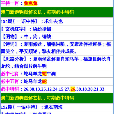
平特一肖
：
兔兔兔
澳门新跑狗图解玄机，每期必中特码
194期〖一语中特〗：求仙去也
〖玄机红字〗：紛紛揚揚
【图物】：牛，狗，铜钱
【诗词】：夏雨傾盆，酣暢淋離，安康常伴福運長；福
壽雙全，平安順遂，摯友相伴共成長。
【思路分析】：夏雨傾盆解夏肖蛇马羊，福運長解长肖
龙蛇，结合图片解牛狗
必中七肖
：蛇马羊龙
蛇
牛狗
必中五肖
：蛇马羊龙
蛇
必中特码
：26.38.13.25.12.24.15.27.
26
.38.18.30.21.33
澳门新跑狗图解玄机，每期必中特码
192期〖一语中特〗：遠在南海