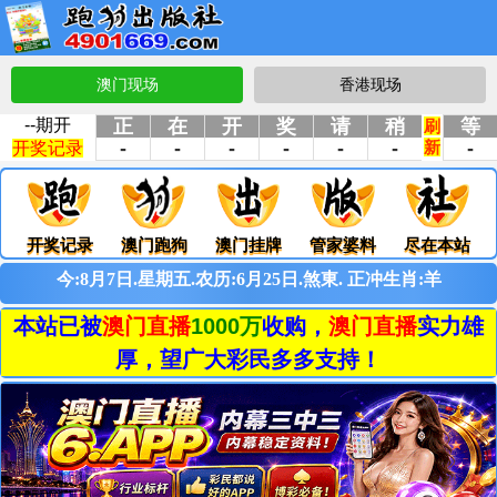
澳门现场
香港现场
开奖记录
澳门跑狗
澳门挂牌
管家婆料
尽在本站
本站已被
澳门直播
1000万
收购，
澳门直播
实力雄
厚，望广大彩民多多支持！