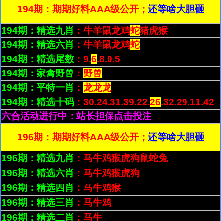
194期：期期好料AAA级公开；
还等啥大胆砸
194期：精选九肖
：牛羊鼠龙鸡
蛇
猪虎猴
194期：精选六肖
：牛羊鼠龙鸡
蛇
194期：精选尾数
：9.
6
.8.0.5
194期：家禽野兽
：
野兽
194期：平特一肖
：
龙龙龙
194期：精选十码
：
30.24.31.39.22.
26
.32.29.11.42
六合活动进行中：
站长担保点击投注
196期：期期好料AAA级公开；
还等啥大胆砸
196期：精选九肖
：马牛鸡猴虎狗鼠蛇兔
196期：精选六肖
：
马牛鸡猴虎狗
196期：精选四肖
：
马牛鸡猴
196期：精选三肖
：
马牛鸡
196期：精选二肖
：
马牛