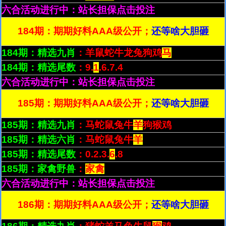
六合活动进行中：
站长担保点击投注
184期：期期好料AAA级公开；
还等啥大胆砸
184期：精选九肖
：羊鼠蛇牛龙兔狗鸡
马
184期：精选尾数
：
9.
1
.6.7.4
六合活动进行中：
站长担保点击投注
185期：期期好料AAA级公开；
还等啥大胆砸
185期：精选九肖
：马蛇鼠兔牛
羊
狗猴鸡
185期：精选六肖
：
马蛇鼠兔牛
羊
185期：精选尾数
：
0.2.3.
6
.8
185期：家禽野兽
：
家禽
六合活动进行中：
站长担保点击投注
186期：期期好料AAA级公开；
还等啥大胆砸