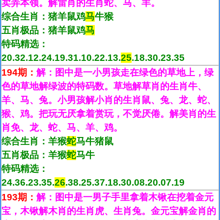
卖弄本领。解雷肖的生肖蛇、马、羊。
综合生肖：猪羊鼠鸡
马
牛猴
五肖极品：猪羊鼠鸡
马
特码精选：
20.32.12.24.19.31.10.22.13.
25
.18.30.23.35
194期：
解：图中是一小男孩走在绿色的草地上，绿
色的草地解绿波的特码数。草地解草肖的生肖牛、
羊、马、兔。小男孩解小肖的生肖鼠、兔、龙、蛇、
猴、鸡。把玩无厌拿着赏玩，不觉厌倦。解美肖的生
肖免、龙、蛇、马、羊、鸡。
综合生肖：羊猴
蛇
马牛猪鼠
五肖极品：羊猴
蛇
马牛
特码精选：
24.36.23.35.
26
.38.25.37.18.30.08.20.07.19
193期：
解：图中是一男子手里拿着木锹在挖着金元
宝，木锹解木肖的生肖虎、生肖兔。金元宝解金肖的