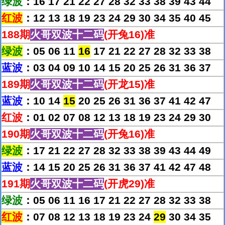
绿波
：16 17 21 22 27 28 32 33 38 39 43 44
红波
：12 13 18 19 23 24 29 30 34 35 40 45
188期
火哥双波十二码
(开兔16)准
绿波
：05 06 11
16
17 21 22 27 28 32 33 38
蓝波
：03 04 09 10 14 15 20 25 26 31 36 37
189期
火哥双波十二码
(开龙15)准
蓝波
：10 14
15
20 25 26 31 36 37 41 42 47
红波
：01 02 07 08 12 13 18 19 23 24 29 30
190期
火哥双波十二码
(开兔16)准
绿波
：17 21 22 27 28 32 33 38 39 43 44 49
蓝波
：14 15 20 25 26 31 36 37 41 42 47 48
191期
火哥双波十二码
(开虎29)准
绿波
：05 06 11 16 17 21 22 27 28 32 33 38
红波
：07 08 12 13 18 19 23 24
29
30 34 35