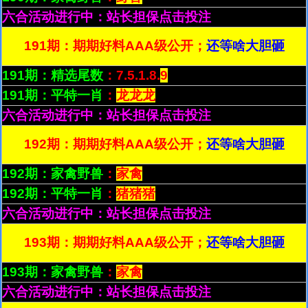
六合活动进行中：
站长担保点击投注
191期：期期好料AAA级公开；
还等啥大胆砸
191期：精选尾数
：7.5.1.8.
9
191期：平特一肖
：
龙龙龙
六合活动进行中：
站长担保点击投注
192期：期期好料AAA级公开；
还等啥大胆砸
192期：家禽野兽
：
家禽
192期：平特一肖
：
猪猪猪
六合活动进行中：
站长担保点击投注
193期：期期好料AAA级公开；
还等啥大胆砸
193期：家禽野兽
：
家禽
六合活动进行中：
站长担保点击投注