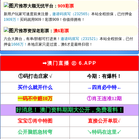
推荐大额无忧平台：
909彩票
新用户玩家可速度前来注册，
邀请码填写（232565）
本站全程担保，已付押金
1909万！
买码就用909！彩票909！你值得拥有！
推荐资深老彩票：
澳6彩票
六合大舞台，有单/胆都可打进来！
邀请码填写（231521）
本站全程担保，已付
押金
1666万！
本地庄家只是过渡，澳6才是最终归宿！
➡澳门直播 ㊣ 6.APP
①码打击庄家 √
今期：有爆料！
买什么就开什么
→四肖必中特←
一码不中赔10万
①肖王连准12期
好消息！ 澳门资料期期大公开，免费看料！
宝宝①肖中特图
直接公开单双√
公开脑筋急转弯
↘特码在这里↙