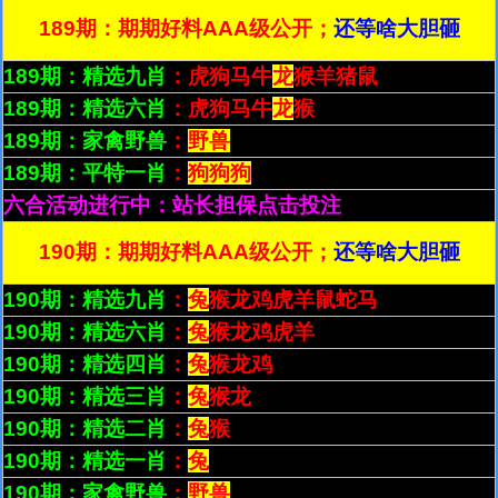
189期：期期好料AAA级公开；
还等啥大胆砸
189期：精选九肖
：虎狗马牛
龙
猴羊猪鼠
189期：精选六肖
：
虎狗马牛
龙
猴
189期：家禽野兽
：
野兽
189期：平特一肖
：
狗狗狗
六合活动进行中：
站长担保点击投注
190期：期期好料AAA级公开；
还等啥大胆砸
190期：精选九肖
：
兔
猴龙鸡虎羊鼠蛇马
190期：精选六肖
：
兔
猴龙鸡虎羊
190期：精选四肖
：
兔
猴龙鸡
190期：精选三肖
：
兔
猴龙
190期：精选二肖
：
兔
猴
190期：精选一肖
：
兔
190期：家禽野兽
：
野兽