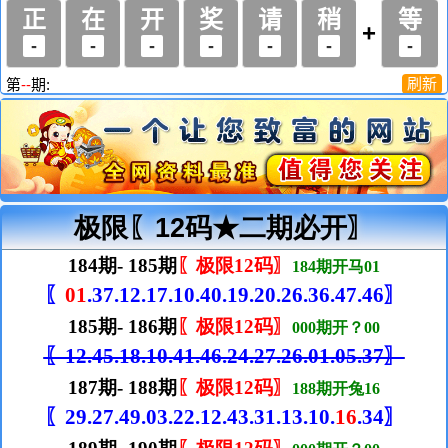
极限〖12码★二期必开〗
184
期- 185期
〖极限12码〗
184期开马01
〖
01
.37.12.17.10.40.19.20.26.36.47.46〗
18
5期- 186期
〖极限12码〗
000期开？00
〖12.45.18.10.41.46.24.27.26.01.05.37〗
18
7期- 188期
〖极限12码〗
188期开兔16
〖29.27.49.03.22.12.43.31.13.10.
16
.34〗