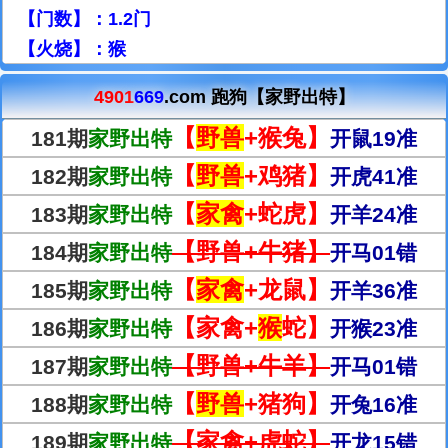
【门数】：1.2门
【火烧】：猴
4901
669
.com 跑狗【家野出特】
【
野兽
+猴兔】
181期
家野出特
开鼠19准
【
野兽
+鸡猪】
182期
家野出特
开虎41准
【
家禽
+蛇虎】
183期
家野出特
开羊24准
【
野兽
+牛猪】
184期
家野出特
开马01错
【
家禽
+龙鼠】
185期
家野出特
开羊36准
【
家禽
+
猴
蛇】
186期
家野出特
开猴23准
【
野兽
+牛羊】
187期
家野出特
开马01错
【
野兽
+猪狗】
188期
家野出特
开兔16准
【
家禽
+虎蛇】
189期
家野出特
开龙15错