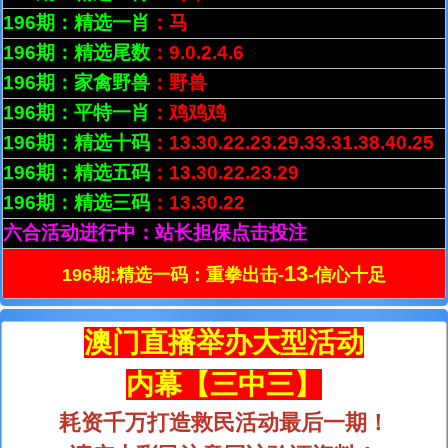
196期：精选一肖
：
马
196期：精选尾数
：
9.0.2.4.6
196期：家禽野兽
：
野兽
196期：平特一肖
：
鸡鸡鸡
196期：精选十码
：
13.30.22.23.29.33.31.38.40.25
196期：精选五码
：
13.30.22.23.29
196期：精选三码
：
13.30.22
六合活动进行中：
站长担保点击投注
13
196期:精选一码：重拳出击-
-信心十足
澳门直播举办大型活动
内幕【三中三】
耗资千万打造救民活动最后一期！