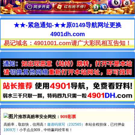
★★-紧急通知-★★原0149导航网址更换
4901dh.com
易记域名：4901001.com请广大彩民相互告知！
推荐高赔率安全网投：
909彩票
高赔率，取款快，信用高！
邀请码填写（232565）
本站全程担保，已付押金
1909万！
小手点点909，中特赢码经常有！