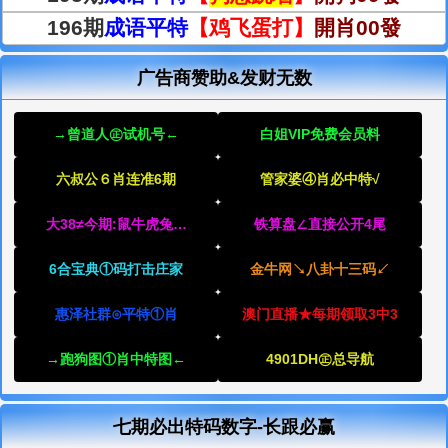
196期
成语平特
【鸡飞蛋打】
開肖00發
广告商赞助&发财无数
→曾道人㊣试机号←
白姐VIP免费会员料
六叔公６肖连准6期
管家婆④肖必中特√
大38≠今期:鼠牛虎兔…
铁算盘∠直接公开4尾
6合宝典①码打击庄家
金牛网↘八卦十三码↙
惠泽社群⊙平特①肖
澳门直播★每期领取3中3
→跑狗图①肖中特图←
4901DH㊣总导航
七期必出特码数字-长跟必赢