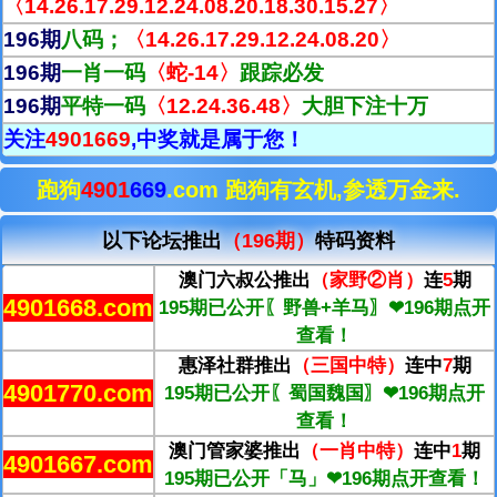
〈14.26.17.29.12.24.08.20.18.30.15.27〉
196期
八码；
〈
14.26.17.29.12.24.08.20
〉
196期
一肖一码
〈蛇-14〉
跟踪必发
196期
平特一码
〈12.24.36.48〉
大胆下注十万
关注
4901669
,中奖就是属于您！
跑狗
4901
669
.com 跑狗有玄机,参透万金来.
以下论坛推出
（196期）
特码资料
澳门六叔公推出
（家野②肖）
连
5
期
4901668.com
195期已公开〖野兽+羊马〗❤196期点开
查看！
惠泽社群推出
（三国中特）
连中
7
期
4901770.com
195期已公开〖蜀国魏国〗
❤196期点开
查看！
澳门管家婆推出
（一肖中特）
连中
1
期
4901667.com
195期已公开「马」❤196期点开查看！